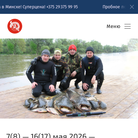
ке! Суперцена! +375 29 375 99 95
Пробное погружение с а
Меню
7(8) — 16(17) мая 2026 —